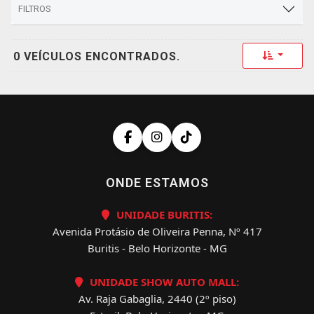
FILTROS
Toggle 
0 VEÍCULOS ENCONTRADOS.
ONDE ESTAMOS
UNIDADE BURITIS:
Avenida Protásio de Oliveira Penna, Nº 417
Buritis - Belo Horizonte - MG
UNIDADE SHOW AUTO MALL:
Av. Raja Gabaglia, 2440 (2º piso)