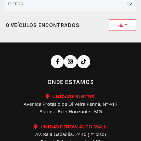
FILTROS
Toggle 
0 VEÍCULOS ENCONTRADOS.
ONDE ESTAMOS
UNIDADE BURITIS:
Avenida Protásio de Oliveira Penna, Nº 417
Buritis - Belo Horizonte - MG
UNIDADE SHOW AUTO MALL:
Av. Raja Gabaglia, 2440 (2º piso)