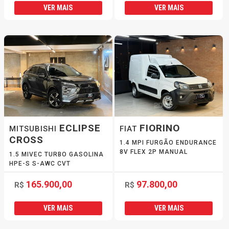
VER MAIS
VER MAIS
ECLIPSE
FIORINO
MITSUBISHI
FIAT
CROSS
1.4 MPI FURGÃO ENDURANCE
8V FLEX 2P MANUAL
1.5 MIVEC TURBO GASOLINA
HPE-S S-AWC CVT
165.900,00
97.800,00
R$
R$
VER MAIS
VER MAIS