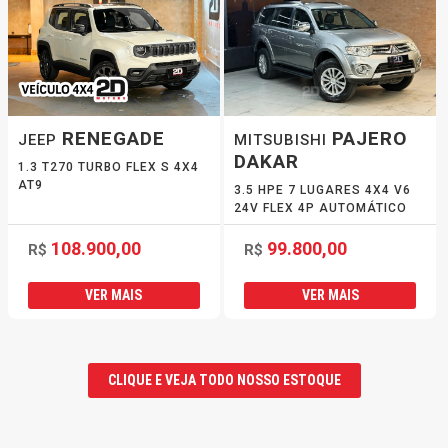
RENEGADE
PAJERO
JEEP
MITSUBISHI
DAKAR
1.3 T270 TURBO FLEX S 4X4
AT9
3.5 HPE 7 LUGARES 4X4 V6
24V FLEX 4P AUTOMÁTICO
108.900,00
99.800,00
R$
R$
VER MAIS
VER MAIS
CLIQUE E VEJA TODO NOSSO ESTOQUE