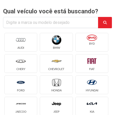
Qual veículo você está buscando?
BYD
AUDI
BMW
CHERY
CHEVROLET
FIAT
FORD
HONDA
HYUNDAI
JAECOO
JEEP
KIA