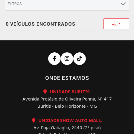
FILTROS
Toggle 
0 VEÍCULOS ENCONTRADOS.
ONDE ESTAMOS
UNIDADE BURITIS:
Avenida Protásio de Oliveira Penna, Nº 417
Buritis - Belo Horizonte - MG
UNIDADE SHOW AUTO MALL:
Av. Raja Gabaglia, 2440 (2º piso)