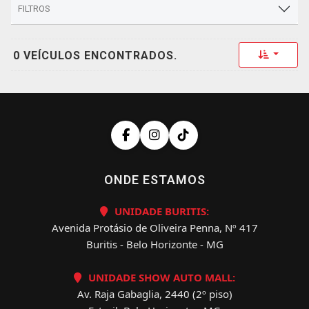
FILTROS
Toggle 
0 VEÍCULOS ENCONTRADOS.
ONDE ESTAMOS
UNIDADE BURITIS:
Avenida Protásio de Oliveira Penna, Nº 417
Buritis - Belo Horizonte - MG
UNIDADE SHOW AUTO MALL:
Av. Raja Gabaglia, 2440 (2º piso)