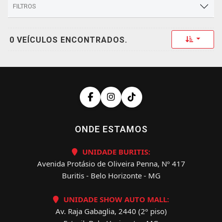
FILTROS
Toggle 
0 VEÍCULOS ENCONTRADOS.
ONDE ESTAMOS
UNIDADE BURITIS:
Avenida Protásio de Oliveira Penna, Nº 417
Buritis - Belo Horizonte - MG
UNIDADE SHOW AUTO MALL:
Av. Raja Gabaglia, 2440 (2º piso)